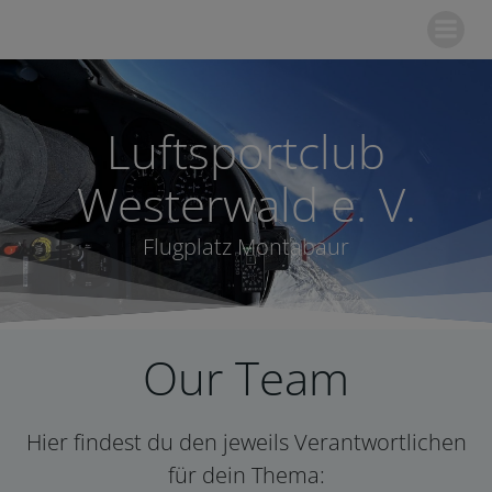
Zum
Inhalt
springen
Luftsportclub
Westerwald e. V.
Flugplatz Montabaur
Our Team
Hier findest du den jeweils Verantwortlichen
für dein Thema: