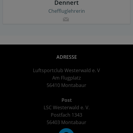
Dennert
Cheffluglehrerin
ADRESSE
Luftsportclub Westerwald e. V
Am Flugplatz
56410 Montabaur
Post
LSC Westerwald e. V.
Postfach 1343
56403 Montabaur